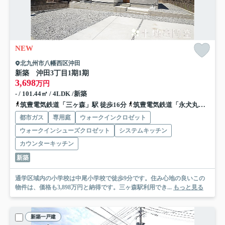
NEW
北九州市八幡西区沖田
新築 沖田3丁目1期
1期
3,698
万円
- / 101.44㎡ / 4LDK /新築
筑豊電気鉄道「三ヶ森」駅 徒歩16分
筑豊電気鉄道「永犬丸」駅 徒歩20分
都市ガス
専用庭
ウォークインクロゼット
ウォークインシューズクロゼット
システムキッチン
カウンターキッチン
新築
通学区域内の小学校は中尾小学校で徒歩9分です。住み心地の良いこの
物件は、価格も3,898万円と納得です。三ヶ森駅利用でき...
もっと見る
新築一戸建