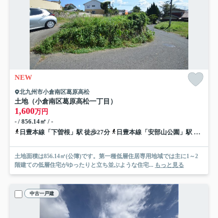
NEW
北九州市小倉南区葛原高松
土地（小倉南区葛原高松一丁目）
1,600
万円
- / 856.14㎡ / -
日豊本線「下曽根」駅 徒歩27分
日豊本線「安部山公園」駅 徒歩35分
土地面積は856.14㎡(公簿)です。第一種低層住居専用地域では主に1～2
階建ての低層住宅がゆったりと立ち並ぶような住宅...
もっと見る
中古一戸建