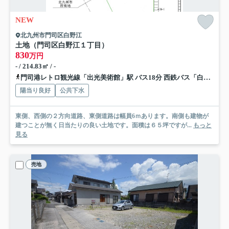
NEW
北九州市門司区白野江
土地（門司区白野江１丁目）
830
万円
- / 214.83㎡ / -
門司港レトロ観光線「出光美術館」駅 バス18分 西鉄バス「白野江二丁目」 停歩4分
陽当り良好
公共下水
東側、西側の２方向道路、東側道路は幅員6ｍあります。南側も建物が
建つことが無く日当たりの良い土地です。面積は６５坪ですが...
もっと
見る
売地