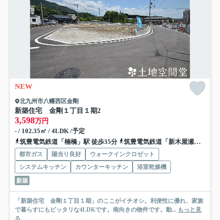
NEW
北九州市八幡西区金剛
新築住宅 金剛１丁目１期
2
3,598
万円
- / 102.35㎡ / 4LDK /予定
筑豊電気鉄道「楠橋」駅 徒歩35分
筑豊電気鉄道「新木屋瀬」駅 徒歩37分
都市ガス
陽当り良好
ウォークインクロゼット
システムキッチン
カウンターキッチン
浴室乾燥機
新築
「新築住宅 金剛１丁目１期」のここがイチオシ。利便性に優れ、家族
で暮らすにもピッタリな4LDKです。南向きの物件です。動...
もっと見
る