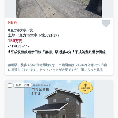
NEW
直方市大字下境
土地（直方市大字下境3893-37）
150
万円
- / 170.28㎡ / -
平成筑豊鉄道伊田線「藤棚」駅 徒歩4分
平成筑豊鉄道伊田線「中泉」駅 徒歩11分
藤棚駅、徒歩４分の住宅用地です。土地面積は170.28㎡(公簿)で２方向
に接道しております。セットバックが必要ですが、間...
もっと見る
新築一戸建