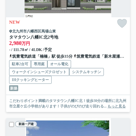
NEW
北九州市八幡西区馬場山東
タマタウン八幡IC北
2号地
2,980
万円
- / 111.78㎡ / 4LDK /予定
筑豊電気鉄道「楠橋」駅 徒歩35分
筑豊電気鉄道「新木屋瀬」駅 徒歩35分
駐車2台可
専用庭
オール電化
ウォークインシューズクロゼット
システムキッチン
IHクッキングヒーター
新築
こだわりポイント満載のタマタウン八幡IC北！徒歩30分の場所に北九州
市立星ケ丘小学校があります！子供がのびのび走り回れる...
もっと見る
新築一戸建