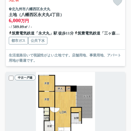
NEW
北九州市八幡西区永犬丸
土地（八幡西区永犬丸4丁目）
6,000
万円
- / 589.09㎡ / -
筑豊電気鉄道「永犬丸」駅 徒歩11分
筑豊電気鉄道「三ヶ森」駅 徒歩13分
都市ガス
公共下水
生活道路沿いで視認性がよい土地です。店舗用地、事業用地、アパート
用地が最適です。
中古一戸建