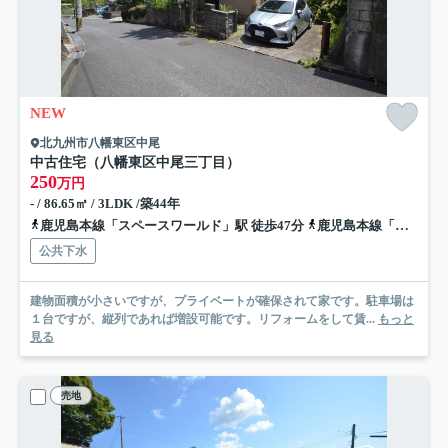
NEW
北九州市八幡東区中尾
中古住宅（八幡東区中尾三丁目）
250
万円
- / 86.65㎡ / 3LDK /築44年
鹿児島本線「スペースワールド」駅 徒歩47分
鹿児島本線「枝光」駅 徒歩51分
公共下水
建物面積が小さいですが、プライベートが確保されて家です。駐車場は
１台ですが、縦列であれば増設可能です。リフォームをして賃...
もっと
見る
売地