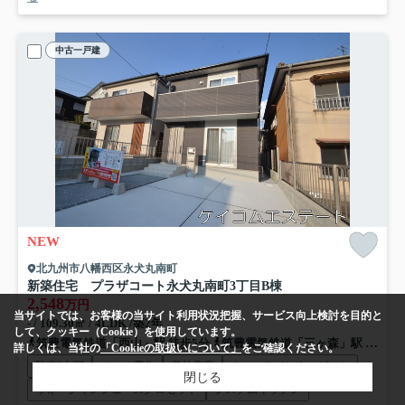
中古一戸建
NEW
北九州市八幡西区永犬丸南町
新築住宅 プラザコート永犬丸南町3丁目
B棟
2,548
万円
当サイトでは、お客様の当サイト利用状況把握、サービス向上検討を目的と
- / 109.30㎡ / 4LDK /築2年
して、クッキー（Cookie）を使用しています。
筑豊電気鉄道「西山」駅 徒歩5分
筑豊電気鉄道「三ヶ森」駅 徒歩11分
詳しくは、当社の
「Cookieの取扱いについて」
をご確認ください。
駐車2台可
オール電化
収納豊富
ウォークインクロゼット
閉じる
ウォークインシューズクロゼット
システムキッチン