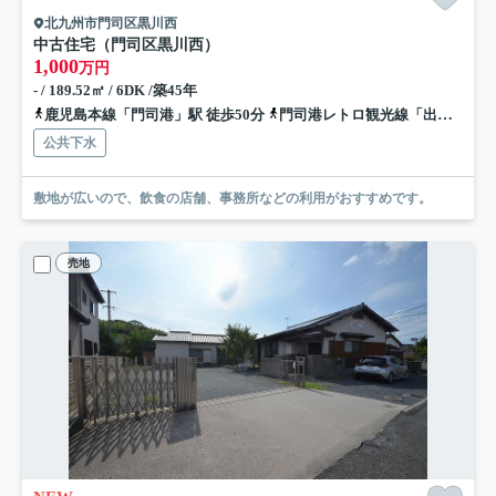
北九州市門司区黒川西
中古住宅（門司区黒川西）
1,000
万円
- / 189.52㎡ / 6DK /築45年
鹿児島本線「門司港」駅 徒歩50分
門司港レトロ観光線「出光美術館」駅 徒歩48分
公共下水
敷地が広いので、飲食の店舗、事務所などの利用がおすすめです。
売地