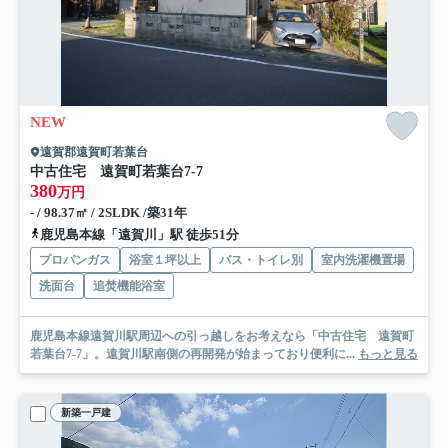
NEW
遠賀郡遠賀町若葉台
中古住宅 遠賀町若葉台7-7
380
万円
- / 98.37㎡ / 2SLDK /築31年
鹿児島本線「遠賀川」駅 徒歩51分
プロパンガス
浴室１坪以上
バス・トイレ別
室内洗濯機置場
洗面台
追焚機能浴室
鹿児島本線遠賀川駅周辺への引っ越しをお考えなら「中古住宅 遠賀町
若葉台7-7」。遠賀川駅南側の再開発が始まっており便利に...
もっと見る
新築一戸建