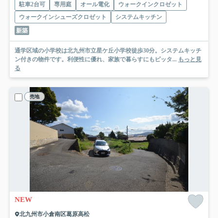
駐車2台可
専用庭
オール電化
ウォークインクロゼット
ウォークインシューズクロゼット
システムキッチン
新築
通学区域の小学校は北九州市立星ケ丘小学校徒歩30分。システムキッチ
ン付きの物件です。利便性に優れ、家族で暮らすにもピッタ...
もっと見
る
売地
NEW
北九州市小倉南区葛原高松