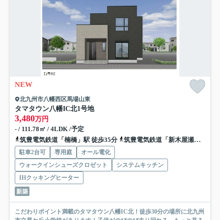
NEW
北九州市八幡西区馬場山東
タマタウン八幡IC北
1号地
3,480
万円
- / 111.78㎡ / 4LDK /予定
筑豊電気鉄道「楠橋」駅 徒歩35分
筑豊電気鉄道「新木屋瀬」駅 徒歩35分
駐車2台可
専用庭
オール電化
ウォークインシューズクロゼット
システムキッチン
IHクッキングヒーター
新築
こだわりポイント満載のタマタウン八幡IC北！徒歩30分の場所に北九州