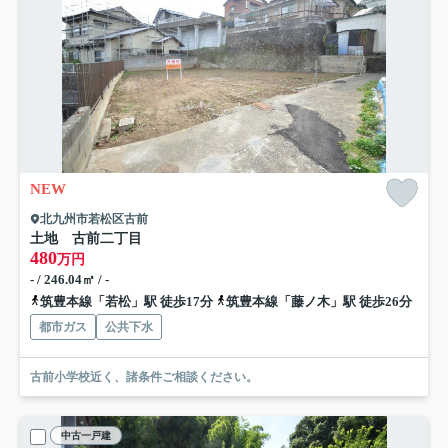
NEW
北九州市若松区古前
土地 古前二丁目
480
万円
- / 246.04㎡ / -
筑豊本線「若松」駅 徒歩17分
筑豊本線「藤ノ木」駅 徒歩26分
都市ガス
公共下水
古前小学校近く、諸条件ご相談ください。
中古一戸建