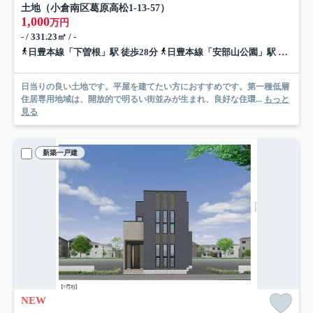
土地（小倉南区葛原高松1-13-57）
1,000
万円
- / 331.23㎡ / -
日豊本線「下曽根」駅 徒歩28分
日豊本線「安部山公園」駅 徒歩35分
日当りの良い土地です。平屋を建てたい方におすすめです。第一種低層
住居専用地域は、開放的で明るい街並みが生まれ、良好な住環...
もっと
見る
新築一戸建
NEW