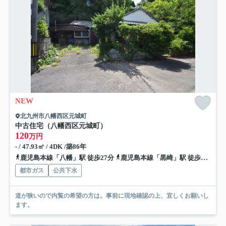
NEW
北九州市八幡西区元城町
中古住宅（八幡西区元城町）
120
万円
- / 47.93㎡ / 4DK /築86年
鹿児島本線「八幡」駅 徒歩27分
鹿児島本線「黒崎」駅 徒歩36分
都市ガス
公共下水
道が狭いので内覧の希望の方は。事前に現地確認の上、宜しくお願いし
ます。