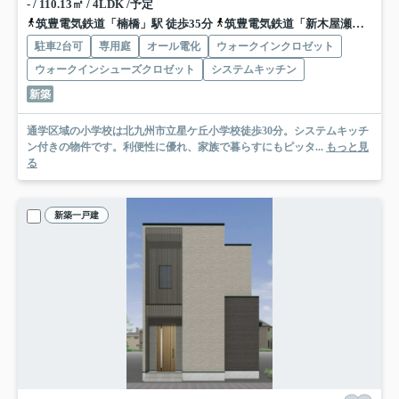
- / 110.13㎡ / 4LDK /予定
筑豊電気鉄道「楠橋」駅 徒歩35分
筑豊電気鉄道「新木屋瀬」駅 徒歩35分
駐車2台可
専用庭
オール電化
ウォークインクロゼット
ウォークインシューズクロゼット
システムキッチン
新築
通学区域の小学校は北九州市立星ケ丘小学校徒歩30分。システムキッチ
ン付きの物件です。利便性に優れ、家族で暮らすにもピッタ...
もっと見
る
新築一戸建