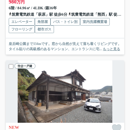
980
万円
6階 / 84.96㎡ / 4LDK /築36年
筑豊電気鉄道「萩原」駅 徒歩6分
筑豊電気鉄道「熊西」駅 徒歩12分
エレベーター
角部屋
バス・トイレ別
室内洗濯機置場
フローリング
都市ガス
皇后崎公園まで334mです。窓から自然が見えて落ち着くリビングです。
タイル貼りの高級感のあるマンション、エントランスに宅...
もっと見る
中古一戸建
NEW