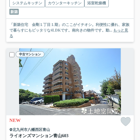
システムキッチン
カウンターキッチン
浴室乾燥機
新築
「新築住宅 金剛１丁目１期」のここがイチオシ。利便性に優れ、家族
で暮らすにもピッタリな4LDKです。南向きの物件です。動...
もっと見
る
中古マンション
NEW
北九州市八幡西区青山
ライオンズマンション青山
603