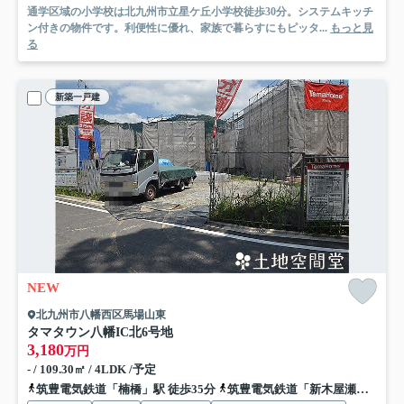
通学区域の小学校は北九州市立星ケ丘小学校徒歩30分。システムキッチ
ン付きの物件です。利便性に優れ、家族で暮らすにもピッタ...
もっと見
る
新築一戸建
NEW
北九州市八幡西区馬場山東
タマタウン八幡IC北
6号地
3,180
万円
- / 109.30㎡ / 4LDK /予定
筑豊電気鉄道「楠橋」駅 徒歩35分
筑豊電気鉄道「新木屋瀬」駅 徒歩35分