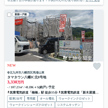
市立星ケ丘小学校があります！子供がのびのび走り回れる...
もっと見る
新築一戸建
NEW
北九州市八幡西区馬場山東
タマタウン八幡IC北
8号地
3,330
万円
- / 107.23㎡ / 4LDK＋S(納戸) /予定
筑豊電気鉄道「楠橋」駅 徒歩35分
筑豊電気鉄道「新木屋瀬」駅 徒歩35分
駐車2台可
専用庭
オール電化
ウォークインクロゼット
ウォークインシューズクロゼット
システムキッチン