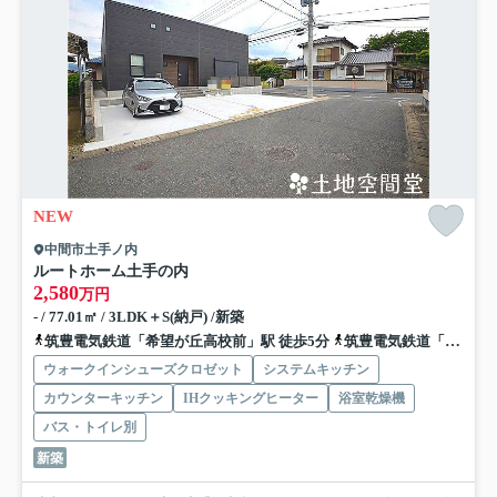
NEW
中間市土手ノ内
ルートホーム土手の内
2,580
万円
- / 77.01㎡ / 3LDK＋S(納戸) /新築
筑豊電気鉄道「希望が丘高校前」駅 徒歩5分
筑豊電気鉄道「筑豊中間」駅 徒歩17分
ウォークインシューズクロゼット
システムキッチン
カウンターキッチン
IHクッキングヒーター
浴室乾燥機
バス・トイレ別
新築