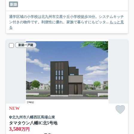
新築
通学区域の小学校は北九州市立星ケ丘小学校徒歩30分。システムキッチ
ン付きの物件です。利便性に優れ、家族で暮らすにもピッタ...
もっと見
る
新築一戸建
NEW
北九州市八幡西区馬場山東
タマタウン八幡IC北
5号地
3,580
万円