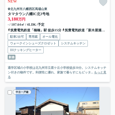
NEW
北九州市八幡西区馬場山東
タマタウン八幡IC北
3号地
3,180
万円
- / 107.64㎡ / 4LDK /予定
筑豊電気鉄道「楠橋」駅 徒歩35分
筑豊電気鉄道「新木屋瀬」駅 徒歩35分
駐車2台可
専用庭
オール電化
ウォークインシューズクロゼット
システムキッチン
IHクッキングヒーター
新築
通学区域の小学校は北九州市立星ケ丘小学校徒歩30分。システムキッチ
ン付きの物件です。利便性に優れ、家族で暮らすにもピッタ...
もっと見
る
中古一戸建