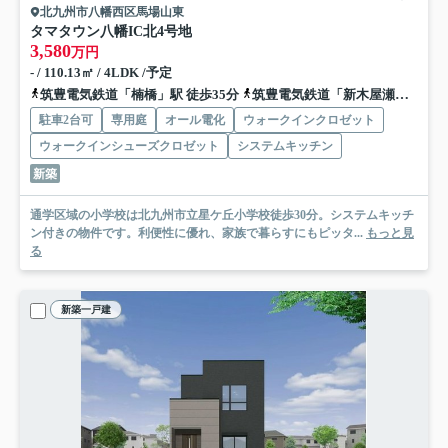
北九州市八幡西区馬場山東
タマタウン八幡IC北
4号地
3,580
万円
- / 110.13㎡ / 4LDK /予定
筑豊電気鉄道「楠橋」駅 徒歩35分
筑豊電気鉄道「新木屋瀬」駅 徒歩35分
駐車2台可
専用庭
オール電化
ウォークインクロゼット
ウォークインシューズクロゼット
システムキッチン
新築
通学区域の小学校は北九州市立星ケ丘小学校徒歩30分。システムキッチ
ン付きの物件です。利便性に優れ、家族で暮らすにもピッタ...
もっと見
る
新築一戸建