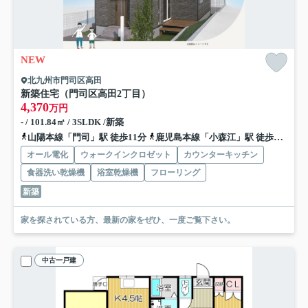
NEW
北九州市門司区高田
新築住宅（門司区高田2丁目）
4,370
万円
- / 101.84㎡ / 3SLDK /新築
山陽本線「門司」駅 徒歩11分
鹿児島本線「小森江」駅 徒歩28分
オール電化
ウォークインクロゼット
カウンターキッチン
食器洗い乾燥機
浴室乾燥機
フローリング
新築
家を探されている方、最新の家をぜひ、一度ご覧下さい。
中古一戸建