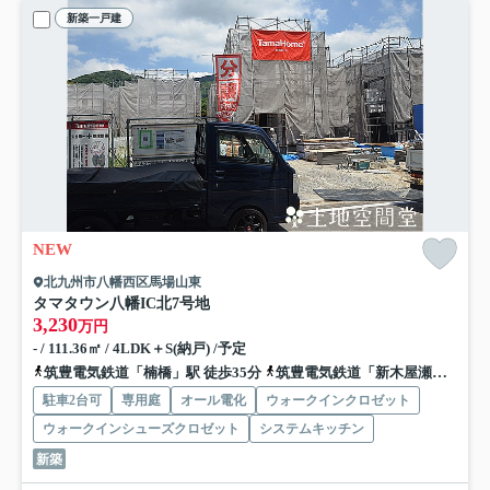
新築一戸建
NEW
北九州市八幡西区馬場山東
タマタウン八幡IC北
7号地
3,230
万円
- / 111.36㎡ / 4LDK＋S(納戸) /予定
筑豊電気鉄道「楠橋」駅 徒歩35分
筑豊電気鉄道「新木屋瀬」駅 徒歩35分
駐車2台可
専用庭
オール電化
ウォークインクロゼット
ウォークインシューズクロゼット
システムキッチン
新築