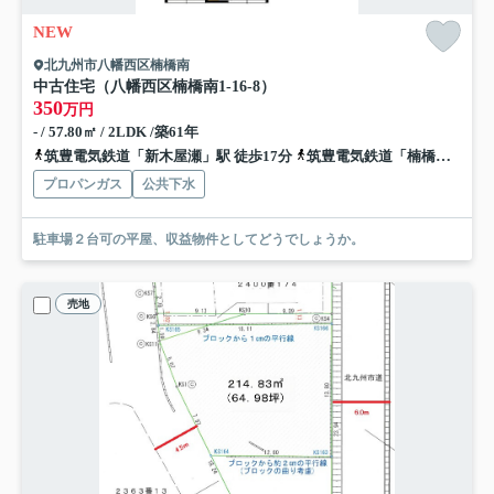
NEW
北九州市八幡西区楠橋南
中古住宅（八幡西区楠橋南1-16-8）
350
万円
- / 57.80㎡ / 2LDK /築61年
筑豊電気鉄道「新木屋瀬」駅 徒歩17分
筑豊電気鉄道「楠橋」駅 徒歩16分
プロパンガス
公共下水
駐車場２台可の平屋、収益物件としてどうでしょうか。
売地