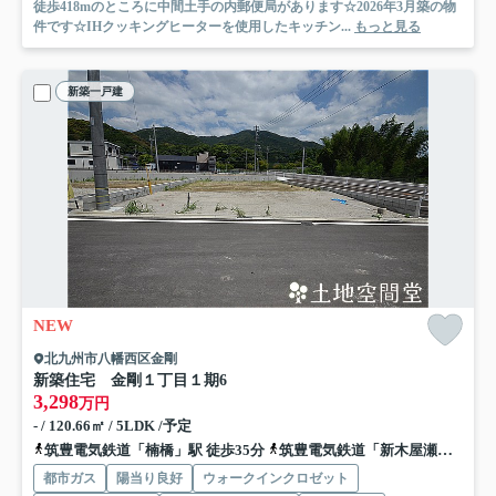
徒歩418mのところに中間土手の内郵便局があります☆2026年3月築の物
件です☆IHクッキングヒーターを使用したキッチン...
もっと見る
新築一戸建
NEW
北九州市八幡西区金剛
新築住宅 金剛１丁目１期
6
3,298
万円
- / 120.66㎡ / 5LDK /予定
筑豊電気鉄道「楠橋」駅 徒歩35分
筑豊電気鉄道「新木屋瀬」駅 徒歩37分
都市ガス
陽当り良好
ウォークインクロゼット