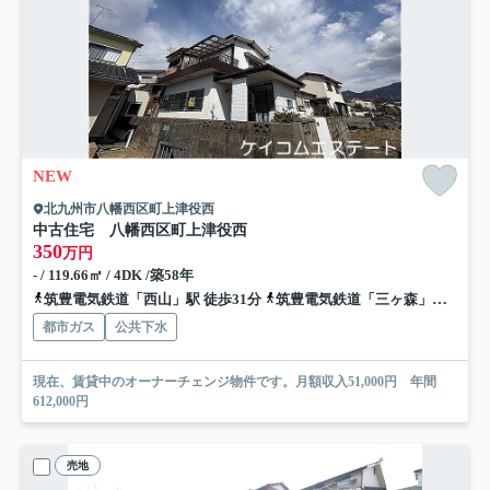
NEW
北九州市八幡西区町上津役西
中古住宅 八幡西区町上津役西
350
万円
- / 119.66㎡ / 4DK /築58年
筑豊電気鉄道「西山」駅 徒歩31分
筑豊電気鉄道「三ヶ森」駅 徒歩28分
都市ガス
公共下水
現在、賃貸中のオーナーチェンジ物件です。月額収入51,000円 年間
612,000円
売地