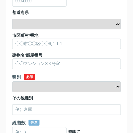
都道府県
市区町村/番地
建物名/部屋番号
種別
必須
その他種別
総階数
任意
階建て