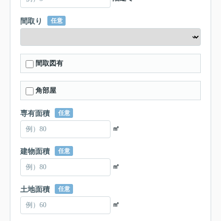
間取り
任意
間取図有
角部屋
専有面積
任意
㎡
建物面積
任意
㎡
土地面積
任意
㎡