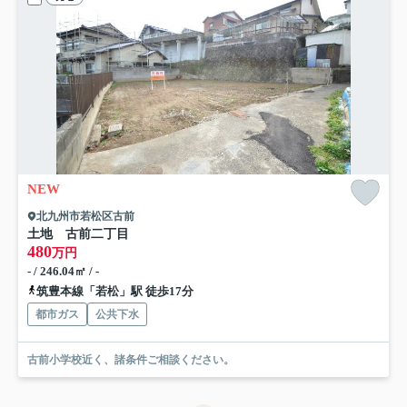
NEW
北九州市若松区古前
土地 古前二丁目
480
万円
- / 246.04㎡ / -
筑豊本線「若松」駅 徒歩17分
都市ガス
公共下水
古前小学校近く、諸条件ご相談ください。