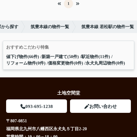
1
駅から探す
筑豊本線の物件一覧
筑豊本線 若松駅の物件一覧
おすすめこだわり特集
値下げ物件(66件)
新築一戸建て(50件)
駅近物件(11件)
リフォーム物件(0件)
価格変更物件(0件)
永犬丸周辺物件(0件)
土地空間堂
093-695-1238
お問い合わせ
〒807-0851
福岡県北九州市八幡西区永犬丸５丁目2-20
営業時間：
10：00～18：00