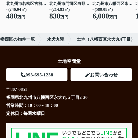
北九州市若松区古前２丁目
北九州市門司区白野江１丁目
北九州市八幡西区永犬丸４丁目
- (246.04㎡)
- (214.83㎡)
- (589.09㎡)
-
480
830
6,000
万円
万円
万円
八幡西区の物件一覧
永犬丸駅
土地（八幡西区永犬丸4丁目）
土地空間堂
093-695-1238
お問い合わせ
〒807-0851
福岡県北九州市八幡西区永犬丸５丁目2-20
営業時間：
10：00～18：00
定休日：
毎週水曜日