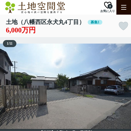
0
お気に入り
土地（八幡西区永犬丸4丁目）
募集1
6,000万円
1
/
11