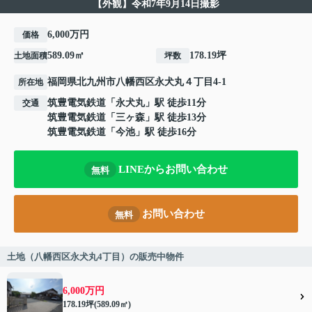
【外観】令和7年9月14日撮影
6,000万円
価格
589.09㎡
178.19坪
土地面積
坪数
福岡県
北九州市八幡西区
永犬丸
４丁目4-1
所在地
筑豊電気鉄道
「
永犬丸
」駅 徒歩11分
交通
筑豊電気鉄道
「
三ヶ森
」駅 徒歩13分
筑豊電気鉄道
「
今池
」駅 徒歩16分
LINEからお問い合わせ
無料
お問い合わせ
無料
土地（八幡西区永犬丸4丁目）の販売中物件
6,000万円
178.19坪(589.09㎡)