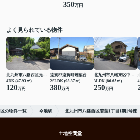
350
万円
よく見られている物件
北九州市八幡西区元城町
遠賀郡遠賀町若葉台
北九州市八幡東区中尾３丁目
4DK (47.93㎡)
2SLDK (98.37㎡)
3LDK (86.65㎡)
4
120
380
250
万円
万円
万円
西区の物件一覧
今池駅
北九州市八幡西区若葉1丁目1期1号棟
土地空間堂