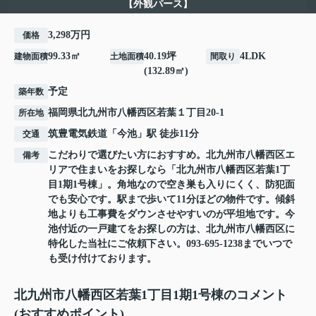
【外観パース】
3,298万円
価格
99.33㎡
40.19坪
4LDK
建物面積
土地面積
間取り
(132.89㎡)
予定
築年数
福岡県
北九州市八幡西区
若葉
１丁目20-1
所在地
筑豊電気鉄道
「
今池
」駅 徒歩11分
交通
こだわりで選びたい方におすすめ。北九州市八幡西区エ
備考
リアで住まいをお探しなら「北九州市八幡西区若葉1丁
目1期1号棟」。角地なので空き巣も入りにくく、防犯面
でも安心です。駅まで歩いて11分ほどの物件です。傾斜
地よりも工事費をダウンさせやすいのが平坦地です。今
池付近の一戸建てをお探しの方は、北九州市八幡西区に
特化した当社にご依頼下さい。093-695-1238までいつで
も受け付けております。
北九州市八幡西区若葉1丁目1期1号棟のコメント
(おすすめポイント)