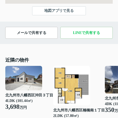
地図アプリで見る
メールで共有する
LINEで共有する
近隣の物件
北九州市八幡西区沖田３丁目
北九州
4LDK (101.44㎡)
4DK (1
3,698
万円
350
北九州市八幡西区楠橋南１丁目
万
2LDK (57.80㎡)