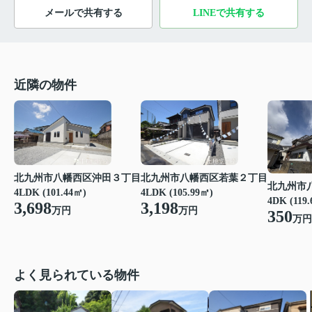
メールで共有する
LINEで共有する
近隣の物件
北九州市八幡西区沖田３丁目
北九州市八幡西区若葉２丁目
北九州市
4LDK (101.44㎡)
4LDK (105.99㎡)
4DK (119
3,698
3,198
万円
万円
350
万円
よく見られている物件