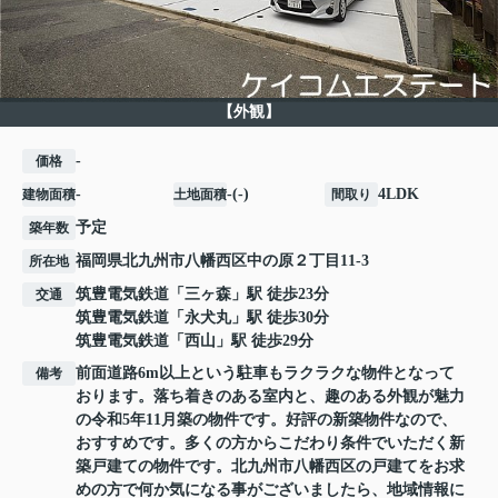
【外観】
-
価格
-
-(-)
4LDK
建物面積
土地面積
間取り
予定
築年数
福岡県
北九州市八幡西区
中の原
２丁目11-3
所在地
筑豊電気鉄道
「
三ヶ森
」駅 徒歩23分
交通
筑豊電気鉄道
「
永犬丸
」駅 徒歩30分
筑豊電気鉄道
「
西山
」駅 徒歩29分
前面道路6m以上という駐車もラクラクな物件となって
備考
おります。落ち着きのある室内と、趣のある外観が魅力
の令和5年11月築の物件です。好評の新築物件なので、
おすすめです。多くの方からこだわり条件でいただく新
築戸建ての物件です。北九州市八幡西区の戸建てをお求
めの方で何か気になる事がございましたら、地域情報に