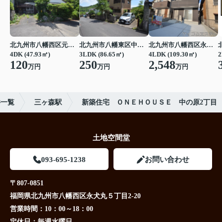
北九州市八幡西区元城町
北九州市八幡東区中尾３丁目
北九州市八幡西区永犬丸南町３丁目
4DK (47.93㎡)
3LDK (86.65㎡)
4LDK (109.30㎡)
2
120
250
2,548
万円
万円
万円
件一覧
三ヶ森駅
新築住宅 ＯＮＥＨＯＵＳＥ 中の原2丁目
土地空間堂
093-695-1238
お問い合わせ
〒807-0851
福岡県北九州市八幡西区永犬丸５丁目2-20
営業時間：
10：00～18：00
定休日：
毎週水曜日