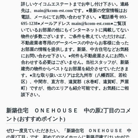
詳しいケイコムエステートまでお申し付け下さい。連絡
先は、main@kcom-est.comです。●最新の空室情報はお
電話、メールにてお問い合わせ下さい。●電話番号 093-
695-1238●メールアドレス main@kcom-est.com●ご覧頂
いているお部屋の他にもインターネットに掲載してない
物件が多数ございます。ご条件を教えていただければ、
不動産業者専用のデータベースの中からお客様に合った
お部屋の情報を提供します。新築、中古住宅などお気軽
にお問い合わせ下さい。●何件も不動産屋さんにお問い
合わせする必要はございません。当社スタッフが、新築
建売の物件からベストなお部屋を紹介させていただきま
す。●主な取り扱いエリアは北九州市（八幡西区、若松
区）、中間市、直方市、遠賀郡（水巻町、遠賀町、芦屋
町）ですが、他のエリアも紹介可能です。お気軽にご相
談下さい。
新築住宅 ＯＮＥＨＯＵＳＥ 中の原2丁目のコメ
ント(おすすめポイント)
ぜひ一度見ていただきたい、「新築住宅 ＯＮＥＨＯＵＳＥ 中
の原2丁目」です。初めてのマイホームに新築戸建てはいかがで